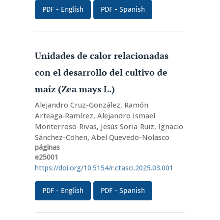
Topics in Agronomic Science
adoptó una
PDF - English
PDF - Spanish
modalidad continua, con un único volumen
anual, cuyo contenido se actualiza en su página
web a lo largo del año. La publicación está a
cargo de la Coordinación de Revistas
Unidades de calor relacionadas
Institucionales (CORI) de la Universidad
con el desarrollo del cultivo de
Autónoma Chapingo, México.
maíz (Zea mays L.)
Alejandro Cruz-González, Ramón
Arteaga‑Ramírez, Alejandro Ismael
Monterroso‑Rivas, Jesús Soria‑Ruiz, Ignacio
Sánchez-Cohen, Abel Quevedo-Nolasco
páginas
e25001
https://doi.org/10.5154/r.ctasci.2025.03.001
PDF - English
PDF - Spanish