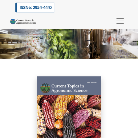
Current Topics in Agronomic Science
ISSNe: 2954-4440