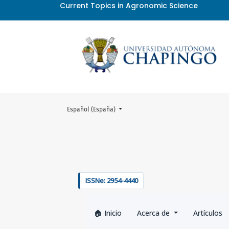
Current Topics in Agronomic Science
Cambiar el idioma. El actual es:
Español (España)
Proceso editorial y evaluación 
ISSNe: 2954-4440
Inicio
Acerca de
Artículos