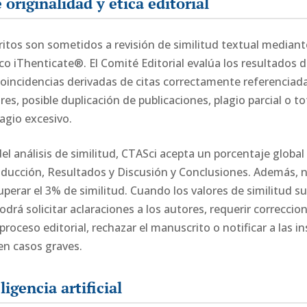
 originalidad y ética editorial
tos son sometidos a revisión de similitud textual mediante
o iThenticate®. El Comité Editorial evalúa los resultados de
oincidencias derivadas de citas correctamente referenciada
res, posible duplicación de publicaciones, plagio parcial o t
agio excesivo.
el análisis de similitud, CTASci acepta un porcentaje global
oducción, Resultados y Discusión y Conclusiones. Además, 
uperar el 3% de similitud. Cuando los valores de similitud s
 podrá solicitar aclaraciones a los autores, requerir correcci
roceso editorial, rechazar el manuscrito o notificar a las in
en casos graves.
ligencia artificial