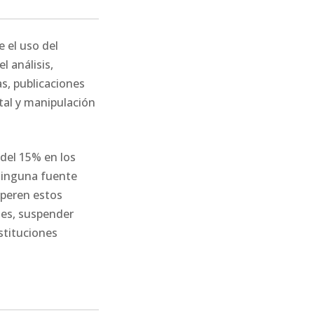
 el uso del
l análisis,
s, publicaciones
otal y manipulación
 del 15% en los
ninguna fuente
uperen estos
ones, suspender
stituciones