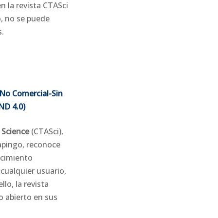
n la revista CTASci
o, no se puede
s.
No Comercial-Sin
ND 4.0)
 Science
(CTASci),
apingo, reconoce
ocimiento
 cualquier usuario,
llo, la revista
o abierto en sus