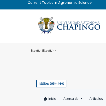
Current Topics in Agronomic Science
Cambiar el idioma. El actual es:
Español (España)
Políticas editoriales
ISSNe: 2954-4440
Inicio
Acerca de
Artículos