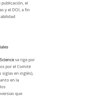
 publicación, el
as y el DOI, a fin
zabilidad
iales
 Science
se rige por
dos por el Comité
 siglas en inglés),
tanto en la
los
oversias que