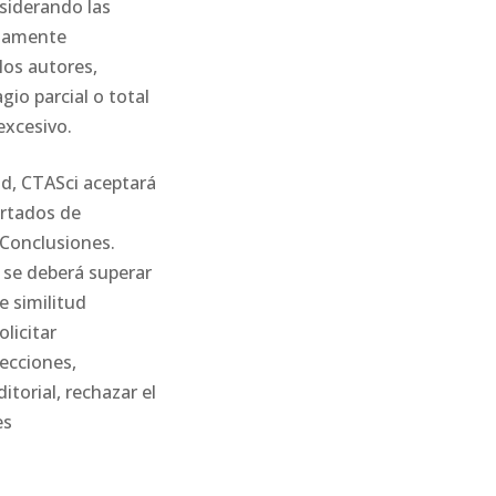
nsiderando las
ctamente
los autores,
gio parcial o total
excesivo.
tud, CTASci aceptará
artados de
 Conclusiones.
 se deberá superar
e similitud
olicitar
recciones,
torial, rechazar el
es