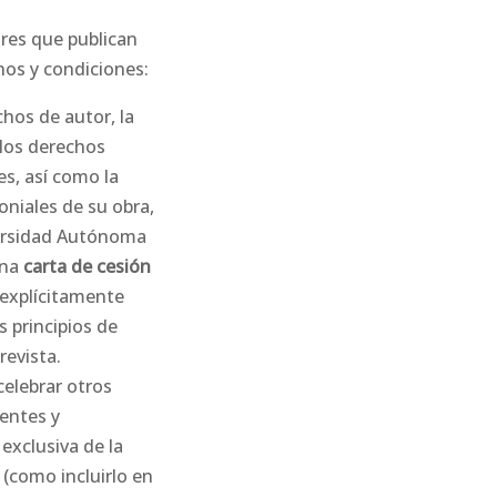
ores que publican
nos y condiciones:
chos de autor, la
 los derechos
es, así como la
oniales de su obra,
versidad Autónoma
una
carta de cesión
 explícitamente
s principios de
revista.
celebrar otros
entes y
 exclusiva de la
o (como incluirlo en