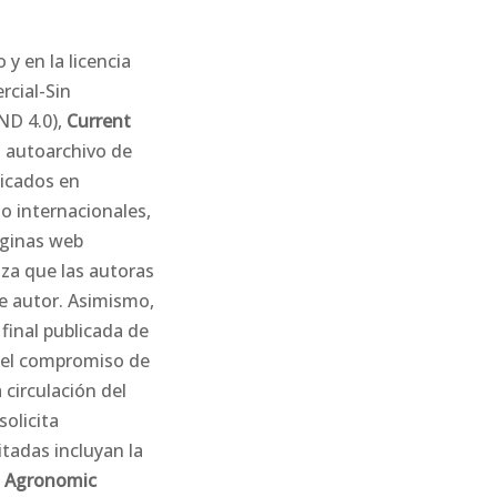
 y en la licencia
cial-Sin
ND 4.0),
Current
l autoarchivo de
licados en
 o internacionales,
áginas web
iza que las autoras
e autor. Asimismo,
 final publicada de
n el compromiso de
a circulación del
solicita
tadas incluyan la
n Agronomic