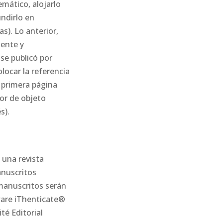
emático, alojarlo
undirlo en
s). Lo anterior,
mente y
se publicó por
olocar la referencia
 primera página
dor de objeto
s).
 una revista
anuscritos
 manuscritos serán
ware iThenticate®
ité Editorial