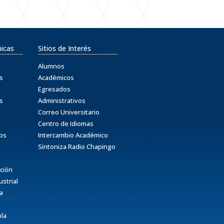
icas
Sitios de Interés
Alumnos
s
Académicos
Egresados
s
Administrativos
Correo Universitario
Centro de Idiomas
ros
Intercambio Académico
Sintoniza Radio Chapingo
ación
strial
a
ola