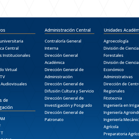
ros
Administración Central
Unidades Académ
universitaria
Contraloría General
Agroecología
eca Central
Interna
División de Ciencia
s Institucionales
Dirección General
Forestales
Académica
División de Ciencia
do Virtual
Dirección General de
Económico
 TV
Administración
Administrativas
 Audiovisuales
Dirección General de
Dirección de Cent
Difusión Cultura y Servicio
Regionales
Dirección General de
Fitotecnia
s de
Investigación y Posgrado
Ingeniería en Irrig
igación
Dirección General de
Ingeniería Agroindu
AAM
Patronato
Ingeniería Mecánic
F
Agrícola
TT
Preparatoria Agríc