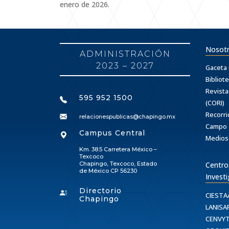
enero de 2026.
Nosot
ADMINISTRACIÓN
2023 – 2027
Gaceta 
Bibliot
Revista
595 952 1500
(CORI)
Recorri
relacionespublicas@chapingo.mx
Campo
Campus Central
Medios
Km. 38.5 Carretera México –
Texcoco
Chapingo, Texcoco, Estado
Centro
de México CP 56230
Invest
Directorio
CIEST
Chapingo
LANISA
CENVY