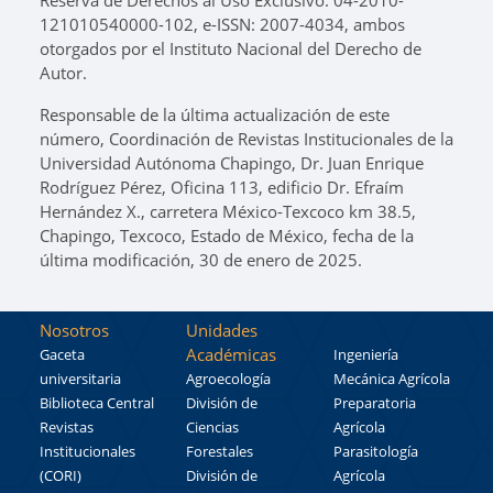
Reserva de Derechos al Uso Exclusivo: 04-2010-
121010540000-102, e-ISSN: 2007-4034, ambos
otorgados por el Instituto Nacional del Derecho de
Autor.
Responsable de la última actualización de este
número, Coordinación de Revistas Institucionales de la
Universidad Autónoma Chapingo, Dr. Juan Enrique
Rodríguez Pérez, Oficina 113, edificio Dr. Efraím
Hernández X., carretera México-Texcoco km 38.5,
Chapingo, Texcoco, Estado de México, fecha de la
última modificación, 30 de enero de 2025.
Nosotros
Unidades
Académicas
Gaceta
Ingeniería
universitaria
Agroecología
Mecánica Agrícola
Biblioteca Central
División de
Preparatoria
Revistas
Ciencias
Agrícola
Institucionales
Forestales
Parasitología
(CORI)
División de
Agrícola