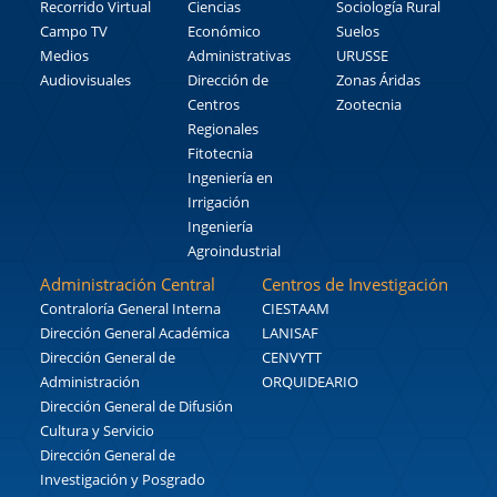
Recorrido Virtual
Ciencias
Sociología Rural
Campo TV
Económico
Suelos
Medios
Administrativas
URUSSE
Audiovisuales
Dirección de
Zonas Áridas
Centros
Zootecnia
Regionales
Fitotecnia
Ingeniería en
Irrigación
Ingeniería
Agroindustrial
Administración Central
Centros de Investigación
Contraloría General Interna
CIESTAAM
Dirección General Académica
LANISAF
Dirección General de
CENVYTT
Administración
ORQUIDEARIO
Dirección General de Difusión
Cultura y Servicio
Dirección General de
Investigación y Posgrado