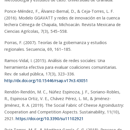
Ponce-Méndez, F., Álvarez-Bernal, D., & Ceja-Torres, L. F.
(2016). Modelo GGAVATT y redes de innovación en la cuenca
lechera Ciénega de Chapala, Michoacán. Revista Mexicana de
Ciencias Agrícolas, 7(3), 545–558.
Porras, F. (2007). Teorías de la gobernanza y estudios
regionales. Secuencia, 69, 161–185.
Ramos-Vidal, I. (2015). Análisis de redes sociales: Una
herramienta efectiva para evaluar coaliciones comunitarias.
Rev. de salud pública, 17(3), 323–336.
http://dx.doi.org/10.15446/rsap.v17n3.43051
Rendón-Rendón, M. C., Núñez Espinoza, J. F., Soriano-Robles,
R., Espinosa Ortiz, V. E., Chávez Pérez, L. M., & Jiménez-
Jiménez, R. A. (2019). The Social Fabric of Cheese Agroindustry:
Cooperation and Competition Aspects. Sustainability, 11(10),
2921.
https://doi.org/10.3390/su11102921
Ruiz Torres, M. E., & Martínez García, C. G. (2018). Proceso de