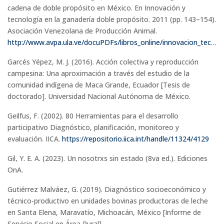
cadena de doble propósito en México. En Innovación y
tecnología en la ganadería doble propósito. 2011 (pp. 143–154).
Asociación Venezolana de Producción Animal.
http://www.avpa.ula.ve/docuPDFs/libros_online/innovacion_tecno/pdfs/21capituloxv.pdf
Garcés Yépez, M. J. (2016). Acción colectiva y reproducción
campesina: Una aproximación a través del estudio de la
comunidad indígena de Maca Grande, Ecuador [Tesis de
doctorado]. Universidad Nacional Autónoma de México.
Geilfus, F. (2002). 80 Herramientas para el desarrollo
participativo Diagnóstico, planificación, monitoreo y
evaluación. IICA.
https://repositorio.iica.int/handle/11324/4129
Gil, Y. E. A. (2023). Un nosotrxs sin estado (8va ed.). Ediciones
OnA.
Gutiérrez Malváez, G. (2019). Diagnóstico socioeconómico y
técnico-productivo en unidades bovinas productoras de leche
en Santa Elena, Maravatío, Michoacán, México [Informe de
Servicio Social en Área Rural].