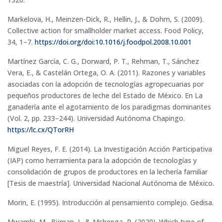
Markelova, H., Meinzen-Dick, R., Hellin, J., & Dohrn, S. (2009).
Collective action for smallholder market access. Food Policy,
34, 1–7.
https://doi.org/doi:10.1016/j.foodpol.2008.10.001
Martínez García, C. G., Dorward, P. T., Rehman, T., Sánchez
Vera, E., & Castelán Ortega, O. A. (2011). Razones y variables
asociadas con la adopción de tecnologías agropecuarias por
pequeños productores de leche del Estado de México. En La
ganadería ante el agotamiento de los paradigmas dominantes
(Vol. 2, pp. 233–244). Universidad Autónoma Chapingo.
https://lc.cx/QTorRH
Miguel Reyes, F. E. (2014). La Investigación Acción Participativa
(IAP) como herramienta para la adopción de tecnologías y
consolidación de grupos de productores en la lechería familiar
[Tesis de maestría]. Universidad Nacional Autónoma de México.
Morin, E. (1995). Introducción al pensamiento complejo. Gedisa.
Mwambi, M., Bijman, J., & Mshenga, P. (2020). Which type of