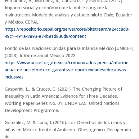
Fernández, A., Martínez, R., Carrasco, I. y Palma, A. (2017).
Impacto social y económico de la doble carga de la
malnutrición. Modelo de análisis y estudio piloto Chile, Ecuador
y México. CEPAL.
https://repositorio.cepal.org/server/core/bitstream/a24cc8d0-
49c1-491a-8893-e74b81d830d8/content
Fondo de las Naciones Unidas para la Infancia México [UNICEF].
(2023). Informe anual México 2022.
https://www.unicef.org/mexico/comunicados-prensa/informe-
anual-de-unicefméxico-garantizar-oportunidadeseducativas-
inclusivas
Gasparini, L., & Cruces, G. (2021). The Changing Picture of
Inequality in Latin America: Evidence for Three Decades.
Working Paper Series No. 01. UNDP LAC. United Nations
Development Programme.
González, M. & Luna, I. (2016). Los Derechos de los niños y
niñas en México frente al Ambiente Obesogénico. Recuperado
de