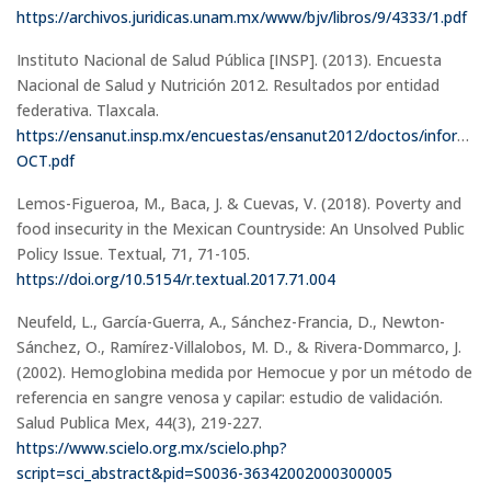
https://archivos.juridicas.unam.mx/www/bjv/libros/9/4333/1.pdf
Instituto Nacional de Salud Pública [INSP]. (2013). Encuesta
Nacional de Salud y Nutrición 2012. Resultados por entidad
federativa. Tlaxcala.
https://ensanut.insp.mx/encuestas/ensanut2012/doctos/informes/
OCT.pdf
Lemos-Figueroa, M., Baca, J. & Cuevas, V. (2018). Poverty and
food insecurity in the Mexican Countryside: An Unsolved Public
Policy Issue. Textual, 71, 71-105.
https://doi.org/10.5154/r.textual.2017.71.004
Neufeld, L., García-Guerra, A., Sánchez-Francia, D., Newton-
Sánchez, O., Ramírez-Villalobos, M. D., & Rivera-Dommarco, J.
(2002). Hemoglobina medida por Hemocue y por un método de
referencia en sangre venosa y capilar: estudio de validación.
Salud Publica Mex, 44(3), 219-227.
https://www.scielo.org.mx/scielo.php?
script=sci_abstract&pid=S0036-36342002000300005