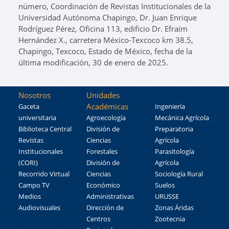
número, Coordinación de Revistas Institucionales de la
Universidad Autónoma Chapingo, Dr. Juan Enrique
Rodríguez Pérez, Oficina 113, edificio Dr. Efraím
Hernández X., carretera México-Texcoco km 38.5,
Chapingo, Texcoco, Estado de México, fecha de la
última modificación, 30 de enero de 2025.
Nosotros
Unidades
Académicas
Gaceta
Ingeniería
universitaria
Agroecología
Mecánica Agrícola
Biblioteca Central
División de
Preparatoria
Revistas
Ciencias
Agrícola
Institucionales
Forestales
Parasitología
(CORI)
División de
Agrícola
Recorrido Virtual
Ciencias
Sociología Rural
Campo TV
Económico
Suelos
Medios
Administrativas
URUSSE
Audiovisuales
Dirección de
Zonas Áridas
Centros
Zootecnia