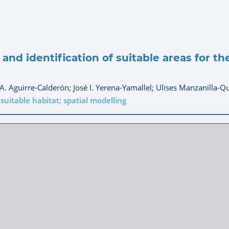
 and identification of suitable areas for t
A. Aguirre-Calderón;
José I. Yerena-Yamallel;
Ulises Manzanilla-Q
suitable habitat; spatial modelling