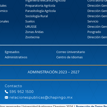
Ingeniería Mecánica Agrícola
Contraloría G
tales
Preparatoria Agrícola
Dirección Gen
nómico
Parasitología Agrícola
Dirección Gen
Sociología Rural
Dirección Gen
ionales
Suelos
Servicio
URUSSE
Dirección Gen
Zonas Áridas
Posgrado
Zootecnia
Dirección Gen
Egresados
Correo Universitario
Administrativos
Centro de Idiomas
ADMINISTRACIÓN 2023 – 2027
Contacto
595 952 1500
relacionespublicas@chapingo.mx
hos reservados Universidad Autónoma Chapingo 2024 |
Protección de Datos Pe