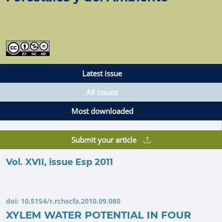
Latest issue
All issues
Most downloaded
Submit your article
Vol. XVII, issue Esp 2011
doi:
10.5154/r.rchscfa.2010.09.080
XYLEM WATER POTENTIAL IN FOUR