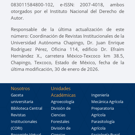
083011584800-102, e-ISSN: 2007-4018, ambos
otorgados por el Instituto Nacional del Derecho de
Autor.
Responsable de la última actualización de este
número: Coordinación de Revistas Institucionales de la
Universidad Autónoma Chapingo, Dr. Juan Enrique
Rodríguez Pérez, Oficina 114, edificio Dr. Efraím
Hernández X., carretera México-Texcoco km 38.5,
Chapingo, Texcoco, Estado de México, fecha de la
última modificación, 30 de enero de 2026.
Nosotros
Unidades
Académicas
Gaceta
Ingeniería
universitaria
Agroecología
Mecánica Agrícola
Biblioteca Central
División de
Preparatoria
Revistas
Ciencias
Agrícola
Institucionales
Forestales
Parasitología
(CORI)
División de
Agrícola
Recorrido Virtual
Ciencias
Sociología Rural