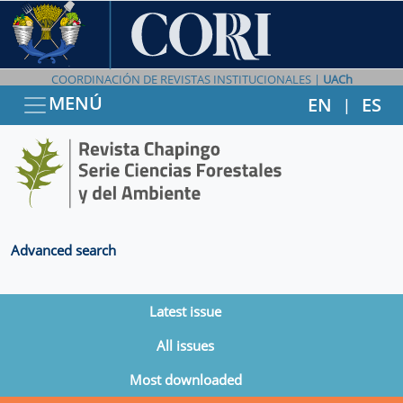
COORDINACIÓN DE REVISTAS INSTITUCIONALES |
UACh
MENÚ
EN
ES
|
Advanced search
Latest issue
All issues
Most downloaded