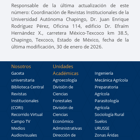
Responsable de la última actualización de este
número: Coordinación de Revistas Institucionales de la
Universidad Autónoma Chapingo, Dr. Juan Enrique
Rodríguez Pérez, Oficina 114, edificio Dr. Efraím
Hernández X., carretera México-Texcoco km 38.5,
Chapingo, Texcoco, Estado de México, fecha de la
última modificación, 30 de enero de 2026.
Nosotros
Unidades
Académicas
Gaceta
Ingeniería
universitaria
Agroecología
Mecánica Agrícola
Biblioteca Central
División de
Preparatoria
Revistas
Ciencias
Agrícola
Institucionales
Forestales
Parasitología
(CORI)
División de
Agrícola
Recorrido Virtual
Ciencias
Sociología Rural
Campo TV
Económico
Suelos
Medios
Administrativas
URUSSE
Audiovisuales
Dirección de
Zonas Áridas