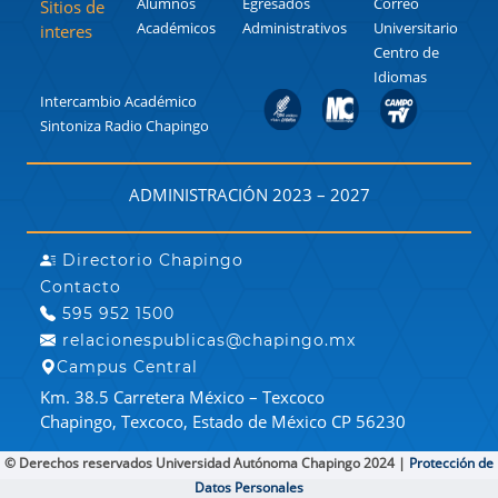
Alumnos
Egresados
Correo
Sitios de
Académicos
Administrativos
Universitario
interes
Centro de
Idiomas
Intercambio Académico
Sintoniza Radio Chapingo
ADMINISTRACIÓN 2023 – 2027
Directorio Chapingo
Contacto
595 952 1500
relacionespublicas@chapingo.mx
Campus Central
Km. 38.5 Carretera México – Texcoco
Chapingo, Texcoco, Estado de México CP 56230
© Derechos reservados Universidad Autónoma Chapingo 2024 |
Protección de
Datos Personales