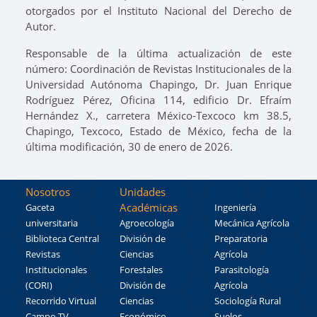
otorgados por el Instituto Nacional del Derecho de
Autor.
Responsable de la última actualización de este
número: Coordinación de Revistas Institucionales de la
Universidad Autónoma Chapingo, Dr. Juan Enrique
Rodríguez Pérez, Oficina 114, edificio Dr. Efraím
Hernández X., carretera México-Texcoco km 38.5,
Chapingo, Texcoco, Estado de México, fecha de la
última modificación, 30 de enero de 2026.
Nosotros
Unidades
Académicas
Gaceta
Ingeniería
universitaria
Agroecología
Mecánica Agrícola
Biblioteca Central
División de
Preparatoria
Revistas
Ciencias
Agrícola
Institucionales
Forestales
Parasitología
(CORI)
División de
Agrícola
Recorrido Virtual
Ciencias
Sociología Rural
Campo TV
Económico
Suelos