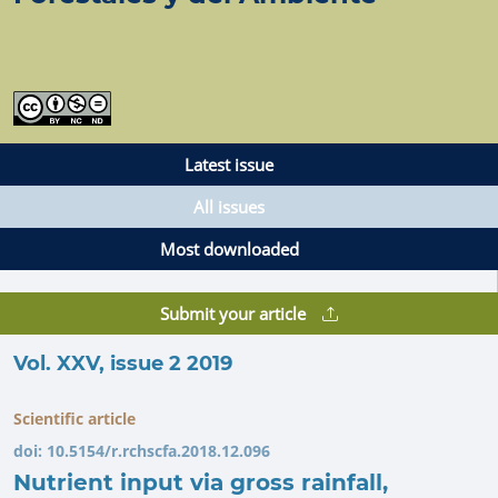
Latest issue
All issues
Most downloaded
Submit your article
Vol. XXV, issue 2 2019
Scientific article
doi:
10.5154/r.rchscfa.2018.12.096
Nutrient input via gross rainfall,