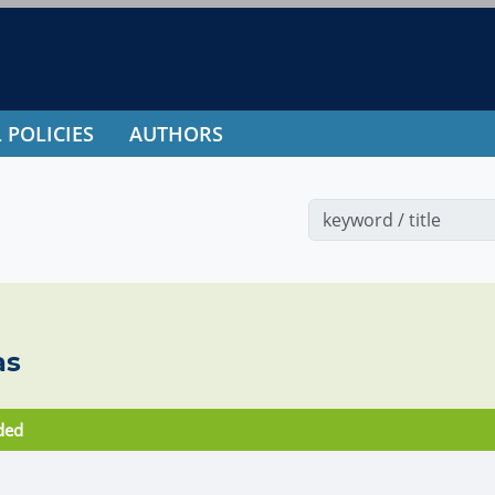
 POLICIES
AUTHORS
as
ded