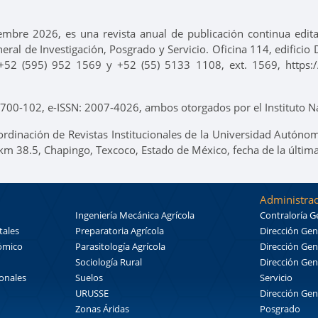
iembre 2026, es una revista anual de publicación continua edi
neral de Investigación, Posgrado y Servicio. Oficina 114, edifici
+52 (595) 952 1569 y +52 (55) 5133 1108, ext. 1569, https://
00-102, e-ISSN: 2007-4026, ambos otorgados por el Instituto Na
ordinación de Revistas Institucionales de la Universidad Autónom
 km 38.5, Chapingo, Texcoco, Estado de México, fecha de la últim
Administrac
Ingeniería Mecánica Agrícola
Contraloría G
tales
Preparatoria Agrícola
Dirección Gen
nómico
Parasitología Agrícola
Dirección Gen
Sociología Rural
Dirección Gen
ionales
Suelos
Servicio
URUSSE
Dirección Gen
Zonas Áridas
Posgrado