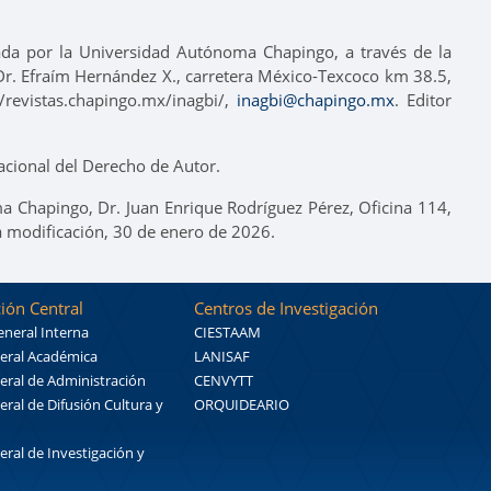
tada por la Universidad Autónoma Chapingo, a través de la
o Dr. Efraím Hernández X., carretera México-Texcoco km 38.5,
revistas.chapingo.mx/inagbi/,
inagbi@chapingo.mx
. Editor
cional del Derecho de Autor.
a Chapingo, Dr. Juan Enrique Rodríguez Pérez, Oficina 114,
a modificación, 30 de enero de 2026.
ión Central
Centros de Investigación
eneral Interna
CIESTAAM
eral Académica
LANISAF
eral de Administración
CENVYTT
eral de Difusión Cultura y
ORQUIDEARIO
eral de Investigación y