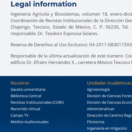
Legal information
Ingeniería Agrícola y Biosistemas, volumen 18, enero-dic
Coordinación de Revistas Institucionales de la Dirección Ge
Chapingo, Texcoco, Estado de México, C. P. 56230, Tel. 
responsable: Dr. Teodoro Espinosa Solares.
Reserva de Derechos al Uso Exclusivo: 04-2011-0830115037
Responsable de la última actualización de este número: Co
edificio Dr. Efraím Hernández X., carretera México-Texcoco
Nosotros
Unidades Académicas
Gaceta universitaria
Agroecología
Biblioteca Central
División de Ciencias Fores
Revistas Institucionales (CORI)
División de Ciencias Eco
Recorrido Virtual
Administrativas
Campo TV
Dirección de Centros Reg
Medios Audiovisuales
Fitotecnia
Ingeniería en Irrigación