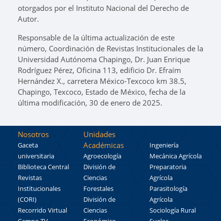
otorgados por el Instituto Nacional del Derecho de
Autor.
Responsable de la última actualización de este
número, Coordinación de Revistas Institucionales de la
Universidad Autónoma Chapingo, Dr. Juan Enrique
Rodríguez Pérez, Oficina 113, edificio Dr. Efraím
Hernández X., carretera México-Texcoco km 38.5,
Chapingo, Texcoco, Estado de México, fecha de la
última modificación, 30 de enero de 2025.
Nosotros
Unidades
Académicas
Gaceta
Ingeniería
universitaria
Agroecología
Mecánica Agrícola
Biblioteca Central
División de
Preparatoria
Revistas
Ciencias
Agrícola
Institucionales
Forestales
Parasitología
(CORI)
División de
Agrícola
Recorrido Virtual
Ciencias
Sociología Rural
Campo TV
Económico
Suelos