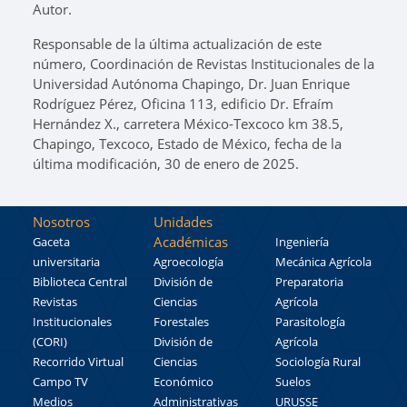
Autor.
Responsable de la última actualización de este
número, Coordinación de Revistas Institucionales de la
Universidad Autónoma Chapingo, Dr. Juan Enrique
Rodríguez Pérez, Oficina 113, edificio Dr. Efraím
Hernández X., carretera México-Texcoco km 38.5,
Chapingo, Texcoco, Estado de México, fecha de la
última modificación, 30 de enero de 2025.
Nosotros
Unidades
Académicas
Gaceta
Ingeniería
universitaria
Agroecología
Mecánica Agrícola
Biblioteca Central
División de
Preparatoria
Revistas
Ciencias
Agrícola
Institucionales
Forestales
Parasitología
(CORI)
División de
Agrícola
Recorrido Virtual
Ciencias
Sociología Rural
Campo TV
Económico
Suelos
Medios
Administrativas
URUSSE