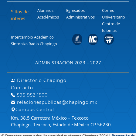
Alumnos
Egresados
Correo
Sitios de
Académicos
Administrativos
Universitario
interes
Centro de
Idiomas
Intercambio Académico
Sintoniza Radio Chapingo
ADMINISTRACIÓN 2023 – 2027
Directorio Chapingo
Contacto
595 952 1500
relacionespublicas@chapingo.mx
Campus Central
Km. 38.5 Carretera México – Texcoco
Chapingo, Texcoco, Estado de México CP 56230
© Derechos reservados Universidad Autónoma Chapingo 2024 |
Protección de