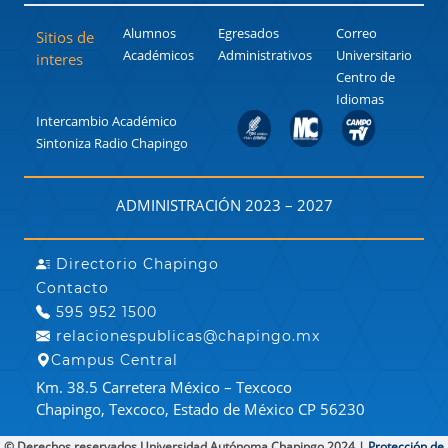
Alumnos
Egresados
Correo
Sitios de
Académicos
Administrativos
Universitario
interes
Centro de
Idiomas
Intercambio Académico
Sintoniza Radio Chapingo
ADMINISTRACIÓN 2023 – 2027
Directorio Chapingo
Contacto
595 952 1500
relacionespublicas@chapingo.mx
Campus Central
Km. 38.5 Carretera México – Texcoco
Chapingo, Texcoco, Estado de México CP 56230
© Derechos reservados Universidad Autónoma Chapingo 2024 |
Protección de