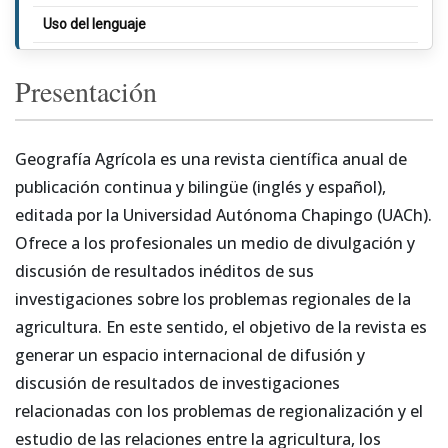
Uso del lenguaje
Criterios de autoría
Presentación
Conflicto de intereses
Uso de inteligencia artificial (IA)
Geografía Agrícola es una revista científica anual de
Procedimiento para la postulación de manuscritos
publicación continua y bilingüe (inglés y español),
Estructura de las contribuciones
editada por la Universidad Autónoma Chapingo (UACh).
Ofrece a los profesionales un medio de divulgación y
Cargos por procesamiento de manuscritos
discusión de resultados inéditos de sus
Consultas de autores
investigaciones sobre los problemas regionales de la
agricultura. En este sentido, el objetivo de la revista es
generar un espacio internacional de difusión y
discusión de resultados de investigaciones
relacionadas con los problemas de regionalización y el
estudio de las relaciones entre la agricultura, los