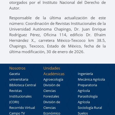
otorgados por el Instituto Nacional del Derecho de
Autor.
Responsable de la última actualización de este
número: Coordinación de Revistas Institucionales de la
Universidad Autónoma Chapingo, Dr. Juan Enrique
Rodríguez Pérez, Oficina 114, edificio Dr. Efraím
Hernández X., carretera México-Texcoco km 38.5,
Chapingo, Texcoco, Estado de México, fecha de la
última modificación, 30 de enero de 2026.
Nosotros
Unidades
Académicas
Gaceta
Ingeniería
universitaria
Agroecología
Mecánica Agrícola
Biblioteca Central
División de
Preparatoria
Revistas
Ciencias
Agrícola
Institucionales
Forestales
Parasitología
(CORI)
División de
Agrícola
Recorrido Virtual
Ciencias
Sociología Rural
Campo TV
Económico
Suelos