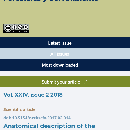
Latest issue
All issues
Most downloaded
Submit your article
Vol. XXIV, issue 2 2018
Scientific article
doi:
10.5154/r.rchscfa.2017.02.014
Anatomical description of the