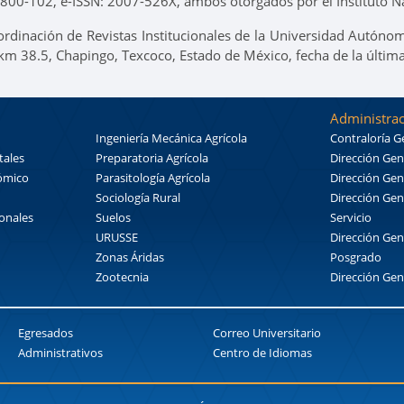
00-102, e-ISSN: 2007-526X, ambos otorgados por el Instituto Na
ordinación de Revistas Institucionales de la Universidad Autónom
 km 38.5, Chapingo, Texcoco, Estado de México, fecha de la últim
Administrac
Ingeniería Mecánica Agrícola
Contraloría G
tales
Preparatoria Agrícola
Dirección Gen
nómico
Parasitología Agrícola
Dirección Gen
Sociología Rural
Dirección Gen
ionales
Suelos
Servicio
URUSSE
Dirección Gen
Zonas Áridas
Posgrado
Zootecnia
Dirección Gen
Egresados
Correo Universitario
Administrativos
Centro de Idiomas