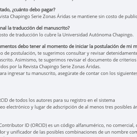
ptado, ¿cuánto debo pagar?
ista Chapingo Serie Zonas Áridas se mantiene sin costo de publi
onal la traducción del manuscrito?
osto de traducción lo cubre la Universidad Autónoma Chapingo.
mentos debo tener al momento de iniciar la postulación de mi ma
eso de postulación, te sugerimos consultar y revisar detenidamente
scrito. Asimismo, te sugerimos revisar el documento de criterios 
cidos por la Revista Chapingo Serie Zonas Áridas.
para ingresar tu manuscrito, asegúrate de contar con los siguien
CID de todos los autores para su registro en el sistema
o electrónico y lugar de adscripción de al menos tres posibles ár
ontributor ID (ORCID) es un código alfanumérico, no comercial, q
dor y unificador de las posibles combinaciones de un nombre com