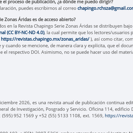
 el proceso de publicación, ¿a dónde me puedo dirigir?
laración, puedes escribirnos al correo
chapingo.rchsza@gmail.c
ie Zonas Áridas es de acceso abierto?
dos en la Revista Chapingo Serie Zonas Áridas se distribuyen bajo 
nal (CC BY-NC-ND 4.0)
, la cual permite que los lectores/usuarios
(
https://revistas.chapingo.mx/zonas_aridas/
), así como citar, co
y cuando se mencione, de manera clara y explícita, que el docum
e el respectivo DOI. Asimismo, no se puede hacer uso del materi
ciembre 2026, es una revista anual de publicación continua ed
neral de Investigación, Posgrado y Servicio. Oficina 114, edifici
2 (595) 952 1569 y +52 (55) 5133 1108, ext. 1569,
https://revis