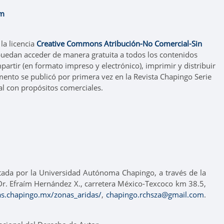
om
la licencia
Creative Commons Atribución-No Comercial-Sin
 puedan acceder de manera gratuita a todos los contenidos
mpartir (en formato impreso y electrónico), imprimir y distribuir
ento se publicó por primera vez en la Revista Chapingo Serie
al con propósitos comerciales.
itada por la Universidad Autónoma Chapingo, a través de la
o Dr. Efraím Hernández X., carretera México-Texcoco km 38.5,
tas.chapingo.mx/zonas_aridas/
,
chapingo.rchsza@gmail.com
.