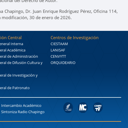
cional del Derecho de Autor.
a Chapingo, Dr. Juan Enrique Rodríguez Pérez, Oficina 114,
a modificación, 30 de enero de 2026.
ión Central
Centros de Investigación
eneral Interna
CIESTAAM
eral Académica
LANISAF
eral de Administración
CENVYTT
eral de Difusión Cultura y
ORQUIDEARIO
eral de Investigación y
eral de Patronato
Intercambio Académico
Sintoniza Radio Chapingo