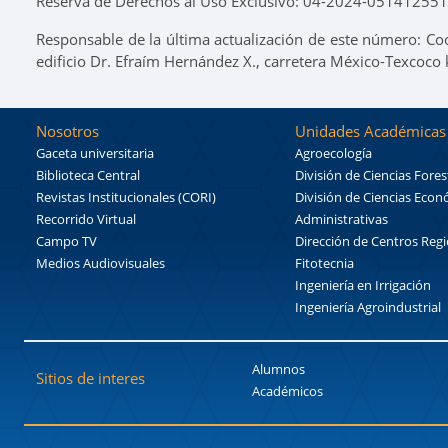
Reserva de Derechos al Uso Exclusivo: 04-2024-0514125518
Responsable de la última actualización de este número: Co
edificio Dr. Efraím Hernández X., carretera México-Texcoco
Nosotros
Unidades Académicas
Gaceta universitaria
Agroecología
Biblioteca Central
División de Ciencias Fores
Revistas Institucionales (CORI)
División de Ciencias Eco
Recorrido Virtual
Administrativas
Campo TV
Dirección de Centros Reg
Medios Audiovisuales
Fitotecnia
Ingeniería en Irrigación
Ingeniería Agroindustrial
Alumnos
Sitios de interes
Académicos