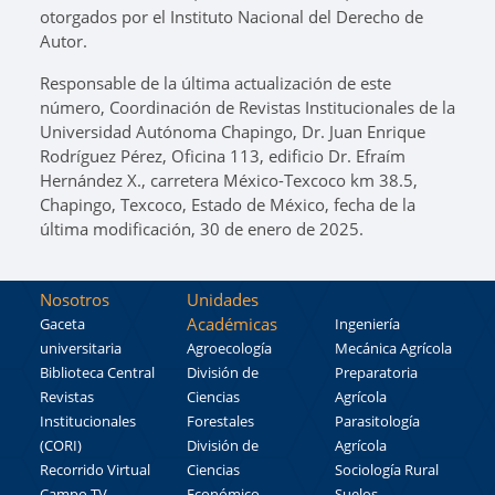
otorgados por el Instituto Nacional del Derecho de
Autor.
Responsable de la última actualización de este
número, Coordinación de Revistas Institucionales de la
Universidad Autónoma Chapingo, Dr. Juan Enrique
Rodríguez Pérez, Oficina 113, edificio Dr. Efraím
Hernández X., carretera México-Texcoco km 38.5,
Chapingo, Texcoco, Estado de México, fecha de la
última modificación, 30 de enero de 2025.
Nosotros
Unidades
Académicas
Gaceta
Ingeniería
universitaria
Agroecología
Mecánica Agrícola
Biblioteca Central
División de
Preparatoria
Revistas
Ciencias
Agrícola
Institucionales
Forestales
Parasitología
(CORI)
División de
Agrícola
Recorrido Virtual
Ciencias
Sociología Rural
Campo TV
Económico
Suelos