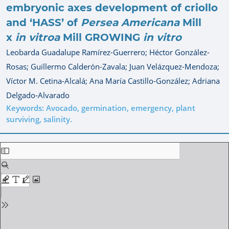
embryonic axes development of criollo
and ‘HASS’ of
Persea Americana
Mill
x
in vitro
a
Mill GROWING
in vitro
Leobarda Guadalupe Ramírez-Guerrero;
Héctor González-
Rosas;
Guillermo Calderón-Zavala;
Juan Velázquez-Mendoza;
Víctor M. Cetina-Alcalá;
Ana María Castillo-González;
Adriana
Delgado-Alvarado
Keywords: Avocado, germination, emergency, plant
surviving, salinity.