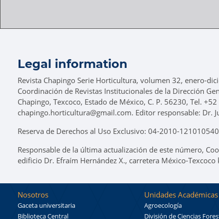
Legal information
Revista Chapingo Serie Horticultura, volumen 32, enero-dic
Coordinación de Revistas Institucionales de la Dirección Ge
Chapingo, Texcoco, Estado de México, C. P. 56230, Tel. +52
chapingo.horticultura@gmail.com. Editor responsable: Dr. J
Reserva de Derechos al Uso Exclusivo: 04-2010-1210105400
Responsable de la última actualización de este número, Coo
edificio Dr. Efraím Hernández X., carretera México-Texcoco
Nosotros
Unidades Académicas
Gaceta universitaria
Agroecología
Biblioteca Central
División de Ciencias Fores