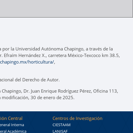
a por la Universidad Autónoma Chapingo, a través de la
 Dr. Efraím Hernández X., carretera México-Texcoco km 38.5,
s.chapingo.mx/horticultura/
,
cional del Derecho de Autor.
 Chapingo, Dr. Juan Enrique Rodríguez Pérez, Oficina 113,
a modificación, 30 de enero de 2025.
ión Central
Centros de Investigación
eneral Interna
CIESTAAM
eral Académica
LANISAF