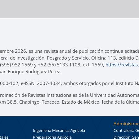
iembre 2026, es una revista anual de publicación continua editad
neral de Investigación, Posgrado y Servicio. Oficina 113, edificio
 (595) 952 1569 y +52 (55) 5133 1108, ext. 1569,
https://revista
uan Enrique Rodríguez Pérez.
00-102, e-ISSN: 2007-4034, ambos otorgados por el Instituto Na
rdinación de Revistas Institucionales de la Universidad Autónoma
 km 38.5, Chapingo, Texcoco, Estado de México, fecha de la últim
Administrac
Ingeniería Mecánica Agrícola
Contraloría G
tales
Preparatoria Agrícola
Dirección Gen