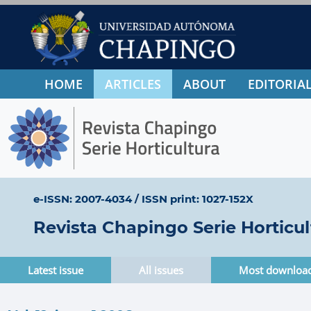
HOME
ARTICLES
ABOUT
EDITORIAL
e-ISSN: 2007-4034
/
ISSN print: 1027-152X
Revista Chapingo Serie Horticul
Latest issue
All issues
Most downloa