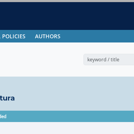
 POLICIES
AUTHORS
tura
ded