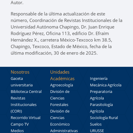
Autor.
Responsable de la última actualización de este
número, Coordinación de Revistas Institucionales de la
Universidad Autónoma Chapingo, Dr. Juan Enrique
Rodríguez Pérez, Oficina 113, edificio Dr. Efraím
Hernández X., carretera México-Texcoco km 38.5,
Chapingo, Texcoco, Estado de México, fecha de la
última modificación, 30 de enero de 2025.
Nosotros
Unidades
Académicas
Gaceta
Ingeniería
universitaria
Agroecología
Mecánica Agrícola
Biblioteca Central
División de
Preparatoria
Revistas
Ciencias
Agrícola
Institucionales
Forestales
Parasitología
(CORI)
División de
Agrícola
Recorrido Virtual
Ciencias
Sociología Rural
Campo TV
Económico
Suelos
Medios
Administrativas
URUSSE