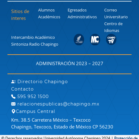
Alumnos
Egresados
Correo
Sitios de
Académicos
Administrativos
Universitario
interes
Centro de
Idiomas
Intercambio Académico
Sintoniza Radio Chapingo
ADMINISTRACIÓN 2023 – 2027
Directorio Chapingo
Contacto
595 952 1500
relacionespublicas@chapingo.mx
Campus Central
Km. 38.5 Carretera México – Texcoco
Chapingo, Texcoco, Estado de México CP 56230
© Derechos reservados Universidad Autónoma Chapingo 2024 |
Protección de