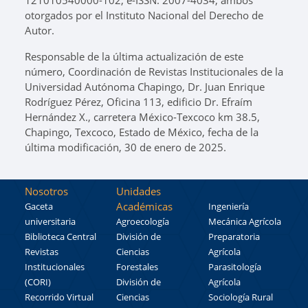
121010540000-102, e-ISSN: 2007-4034, ambos
otorgados por el Instituto Nacional del Derecho de
Autor.
Responsable de la última actualización de este
número, Coordinación de Revistas Institucionales de la
Universidad Autónoma Chapingo, Dr. Juan Enrique
Rodríguez Pérez, Oficina 113, edificio Dr. Efraím
Hernández X., carretera México-Texcoco km 38.5,
Chapingo, Texcoco, Estado de México, fecha de la
última modificación, 30 de enero de 2025.
Nosotros
Unidades
Académicas
Gaceta
Ingeniería
universitaria
Agroecología
Mecánica Agrícola
Biblioteca Central
División de
Preparatoria
Revistas
Ciencias
Agrícola
Institucionales
Forestales
Parasitología
(CORI)
División de
Agrícola
Recorrido Virtual
Ciencias
Sociología Rural