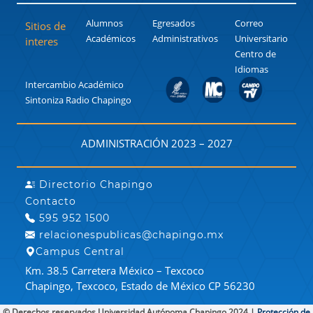
Alumnos
Egresados
Correo
Sitios de
Académicos
Administrativos
Universitario
interes
Centro de
Idiomas
Intercambio Académico
Sintoniza Radio Chapingo
ADMINISTRACIÓN 2023 – 2027
Directorio Chapingo
Contacto
595 952 1500
relacionespublicas@chapingo.mx
Campus Central
Km. 38.5 Carretera México – Texcoco
Chapingo, Texcoco, Estado de México CP 56230
© Derechos reservados Universidad Autónoma Chapingo 2024 |
Protección de