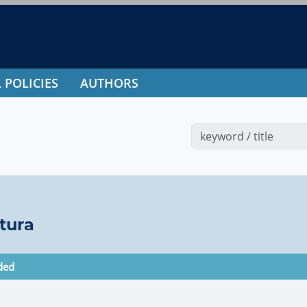
 POLICIES
AUTHORS
tura
ded