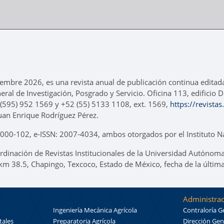
iembre 2026, es una revista anual de publicación continua editad
neral de Investigación, Posgrado y Servicio. Oficina 113, edificio
 (595) 952 1569 y +52 (55) 5133 1108, ext. 1569,
https://revista
uan Enrique Rodríguez Pérez.
00-102, e-ISSN: 2007-4034, ambos otorgados por el Instituto Na
rdinación de Revistas Institucionales de la Universidad Autónoma
 km 38.5, Chapingo, Texcoco, Estado de México, fecha de la últim
Administrac
Ingeniería Mecánica Agrícola
Contraloría G
tales
Preparatoria Agrícola
Dirección Gen