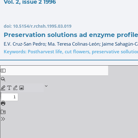
Vol. 2, issue 2 1996
doi:
10.5154/r.rchsh.1995.03.019
Preservation solutions ad enzyme profile i
E.V. Cruz-San Pedro;
Ma. Teresa Colinas-León;
Jaime Sahagún-C
Keywords: Postharvest life, cut flowers, preservative sollutio