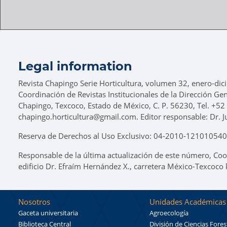
Legal information
Revista Chapingo Serie Horticultura, volumen 32, enero-dic
Coordinación de Revistas Institucionales de la Dirección Ge
Chapingo, Texcoco, Estado de México, C. P. 56230, Tel. +52
chapingo.horticultura@gmail.com. Editor responsable: Dr. J
Reserva de Derechos al Uso Exclusivo: 04-2010-1210105400
Responsable de la última actualización de este número, Coo
edificio Dr. Efraím Hernández X., carretera México-Texcoco
Nosotros
Unidades Académicas
Gaceta universitaria
Agroecología
Biblioteca Central
División de Ciencias Fores