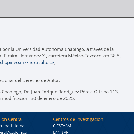
a por la Universidad Autónoma Chapingo, a través de la
 Dr. Efraím Hernández X., carretera México-Texcoco km 38.5,
s.chapingo.mx/horticultura/
,
cional del Derecho de Autor.
 Chapingo, Dr. Juan Enrique Rodríguez Pérez, Oficina 113,
a modificación, 30 de enero de 2025.
ión Central
Centros de Investigación
eneral Interna
CIESTAAM
eral Académica
LANISAF