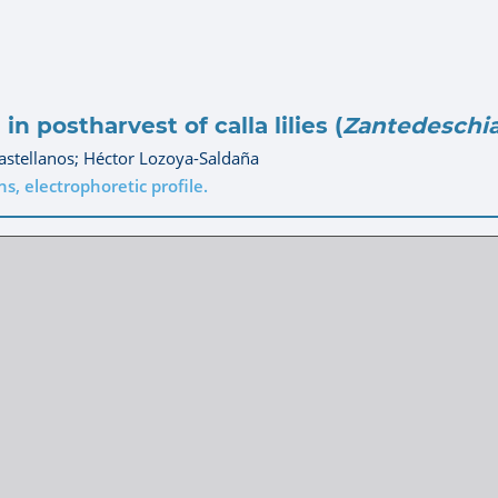
n postharvest of calla lilies (
Zantedeschia
astellanos;
Héctor Lozoya-Saldaña
ns, electrophoretic profile.