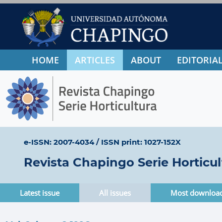
HOME
ARTICLES
ABOUT
EDITORIAL
e-ISSN: 2007-4034
/
ISSN print: 1027-152X
Revista Chapingo Serie Horticul
Latest issue
All issues
Most downloa