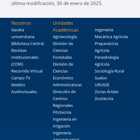
última modificación, 30 de enero de 2025.
Nosotros
Unidades
Académicas
Gaceta
Ingeniería
universitaria
Agroecología
Mecánica Agrícola
Biblioteca Central
División de
Preparatoria
Revistas
Ciencias
Agrícola
Institucionales
Forestales
Parasitología
(CORI)
División de
Agrícola
Recorrido Virtual
Ciencias
Sociología Rural
Campo TV
Económico
Suelos
Medios
Administrativas
URUSSE
Audiovisuales
Dirección de
Zonas Áridas
Centros
Zootecnia
Regionales
Fitotecnia
Ingeniería en
Irrigación
Ingeniería
Agroindustrial