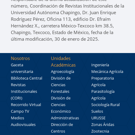
número, Coordinación de Revistas Institucionales de la
Universidad Autónoma Chapingo, Dr. Juan Enrique
Rodríguez Pérez, Oficina 113, edificio Dr. Efraím
Hernández X., carretera México-Texcoco km 38.5,
Chapingo, Texcoco, Estado de México, fecha de la
última modificación, 30 de enero de 2025.
Nosotros
Unidades
Académicas
Gaceta
Ingeniería
universitaria
Agroecología
Mecánica Agrícola
Biblioteca Central
División de
Preparatoria
Revistas
Ciencias
Agrícola
Institucionales
Forestales
Parasitología
(CORI)
División de
Agrícola
Recorrido Virtual
Ciencias
Sociología Rural
Campo TV
Económico
Suelos
Medios
Administrativas
URUSSE
Audiovisuales
Dirección de
Zonas Áridas
Centros
Zootecnia