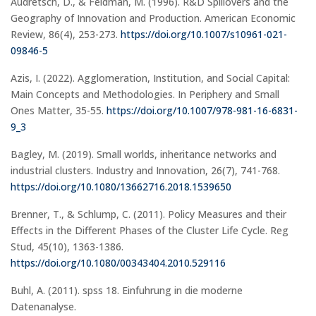
Audretsch, D., & Feldman, M. (1996). R&D Spillovers and the
Geography of Innovation and Production. American Economic
Review, 86(4), 253-273.
https://doi.org/10.1007/s10961-021-
09846-5
Azis, I. (2022). Agglomeration, Institution, and Social Capital:
Main Concepts and Methodologies. In Periphery and Small
Ones Matter, 35-55.
https://doi.org/10.1007/978-981-16-6831-
9_3
Bagley, M. (2019). Small worlds, inheritance networks and
industrial clusters. Industry and Innovation, 26(7), 741-768.
https://doi.org/10.1080/13662716.2018.1539650
Brenner, T., & Schlump, C. (2011). Policy Measures and their
Effects in the Different Phases of the Cluster Life Cycle. Reg
Stud, 45(10), 1363-1386.
https://doi.org/10.1080/00343404.2010.529116
Buhl, A. (2011). spss 18. Einfuhrung in die moderne
Datenanalyse.