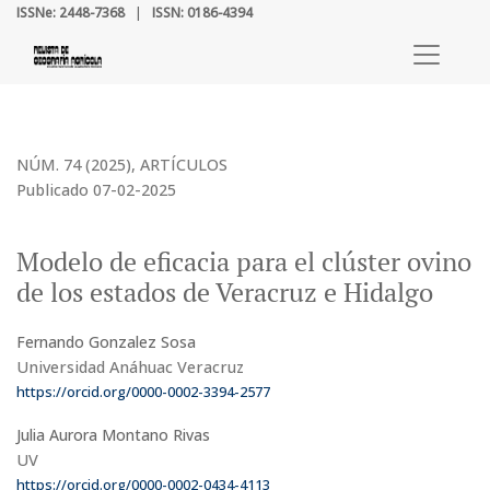
Modelo de eficacia para el clúster ovino de los estados de Veracr
ISSNe: 2448-7368
|
ISSN: 0186-4394
NÚM. 74 (2025)
,
ARTÍCULOS
Publicado 07-02-2025
Modelo de eficacia para el clúster ovino
de los estados de Veracruz e Hidalgo
Fernando Gonzalez Sosa
Universidad Anáhuac Veracruz
https://orcid.org/0000-0002-3394-2577
Julia Aurora Montano Rivas
UV
https://orcid.org/0000-0002-0434-4113