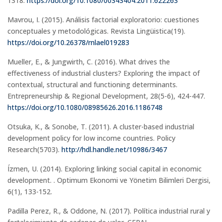
1318.
https://doi.org/10.1080/00343404.2011.622263
Mavrou, I. (2015). Análisis factorial exploratorio: cuestiones
conceptuales y metodológicas. Revista Lingüistica(19).
https://doi.org/10.26378/rnlael019283
Mueller, E., & Jungwirth, C. (2016). What drives the
effectiveness of industrial clusters? Exploring the impact of
contextual, structural and functioning determinants.
Entrepreneurship & Regional Development, 28(5-6), 424-447.
https://doi.org/10.1080/08985626.2016.1186748
Otsuka, K., & Sonobe, T. (2011). A cluster-based industrial
development policy for low income countries. Policy
Research(5703).
http://hdl.handle.net/10986/3467
Ízmen, U. (2014). Exploring linking social capital in economic
development. . Optimum Ekonomi ve Yönetim Bilimleri Dergisi,
6(1), 133-152.
Padilla Perez, R., & Oddone, N. (2017). Política industrial rural y