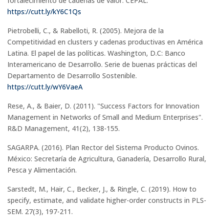
fortalecimiento de cadenas de valor. CEPAL.
https://cutt.ly/kY6C1Qs
Pietrobelli, C., & Rabelloti, R. (2005). Mejora de la
Competitividad en clusters y cadenas productivas en América
Latina. El papel de las políticas. Washington, D.C: Banco
Interamericano de Desarrollo. Serie de buenas prácticas del
Departamento de Desarrollo Sostenible.
https://cutt.ly/wY6VaeA
Rese, A., & Baier, D. (2011). "Success Factors for Innovation
Management in Networks of Small and Medium Enterprises".
R&D Management, 41(2), 138-155.
SAGARPA. (2016). Plan Rector del Sistema Producto Ovinos.
México: Secretaría de Agricultura, Ganadería, Desarrollo Rural,
Pesca y Alimentación.
Sarstedt, M., Hair, C., Becker, J., & Ringle, C. (2019). How to
specify, estimate, and validate higher-order constructs in PLS-
SEM. 27(3), 197-211.