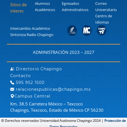
Alumnos
Egresados
Correo
Sitios de
Académicos
Administrativos
Universitario
interes
Centro de
Idiomas
Intercambio Académico
Sintoniza Radio Chapingo
ADMINISTRACIÓN 2023 – 2027
Directorio Chapingo
Contacto
595 952 1500
relacionespublicas@chapingo.mx
Campus Central
Km. 38.5 Carretera México – Texcoco
Chapingo, Texcoco, Estado de México CP 56230
© Derechos reservados Universidad Autónoma Chapingo 2024 |
Protección de
Datos Personales