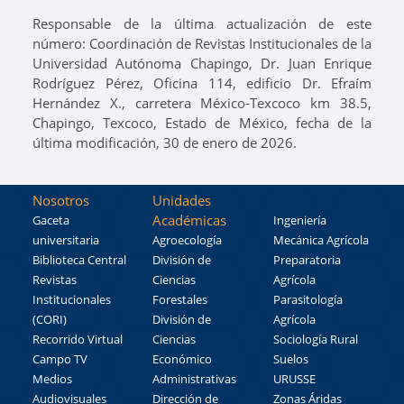
Responsable de la última actualización de este
número: Coordinación de Revistas Institucionales de la
Universidad Autónoma Chapingo, Dr. Juan Enrique
Rodríguez Pérez, Oficina 114, edificio Dr. Efraím
Hernández X., carretera México-Texcoco km 38.5,
Chapingo, Texcoco, Estado de México, fecha de la
última modificación, 30 de enero de 2026.
Nosotros
Unidades
Académicas
Gaceta
Ingeniería
universitaria
Agroecología
Mecánica Agrícola
Biblioteca Central
División de
Preparatoria
Revistas
Ciencias
Agrícola
Institucionales
Forestales
Parasitología
(CORI)
División de
Agrícola
Recorrido Virtual
Ciencias
Sociología Rural
Campo TV
Económico
Suelos
Medios
Administrativas
URUSSE
Audiovisuales
Dirección de
Zonas Áridas