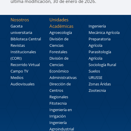
última modificación, 30 de enero de 2026.
Nosotros
Unidades
Académicas
Gaceta
Ingeniería
universitaria
Agroecología
Mecánica Agrícola
Biblioteca Central
División de
Preparatoria
Revistas
Ciencias
Agrícola
Institucionales
Forestales
Parasitología
(CORI)
División de
Agrícola
Recorrido Virtual
Ciencias
Sociología Rural
Campo TV
Económico
Suelos
Medios
Administrativas
URUSSE
Audiovisuales
Dirección de
Zonas Áridas
Centros
Zootecnia
Regionales
Fitotecnia
Ingeniería en
Irrigación
Ingeniería
Agroindustrial