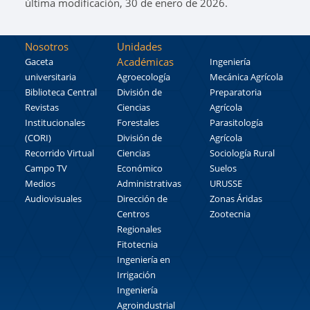
última modificación, 30 de enero de 2026.
Nosotros
Unidades
Académicas
Gaceta
Ingeniería
universitaria
Agroecología
Mecánica Agrícola
Biblioteca Central
División de
Preparatoria
Revistas
Ciencias
Agrícola
Institucionales
Forestales
Parasitología
(CORI)
División de
Agrícola
Recorrido Virtual
Ciencias
Sociología Rural
Campo TV
Económico
Suelos
Medios
Administrativas
URUSSE
Audiovisuales
Dirección de
Zonas Áridas
Centros
Zootecnia
Regionales
Fitotecnia
Ingeniería en
Irrigación
Ingeniería
Agroindustrial