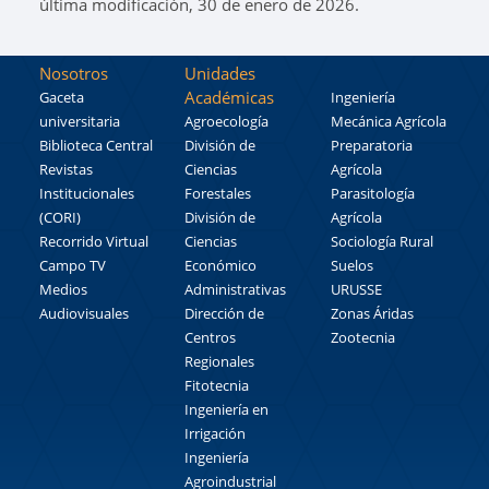
última modificación, 30 de enero de 2026.
Nosotros
Unidades
Académicas
Gaceta
Ingeniería
universitaria
Agroecología
Mecánica Agrícola
Biblioteca Central
División de
Preparatoria
Revistas
Ciencias
Agrícola
Institucionales
Forestales
Parasitología
(CORI)
División de
Agrícola
Recorrido Virtual
Ciencias
Sociología Rural
Campo TV
Económico
Suelos
Medios
Administrativas
URUSSE
Audiovisuales
Dirección de
Zonas Áridas
Centros
Zootecnia
Regionales
Fitotecnia
Ingeniería en
Irrigación
Ingeniería
Agroindustrial