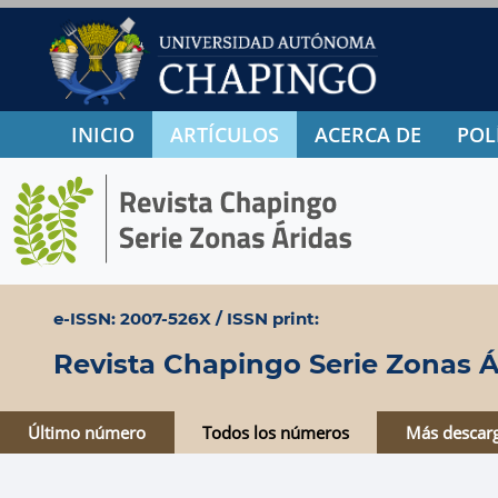
INICIO
ARTÍCULOS
ACERCA DE
POL
e-ISSN: 2007-526X / ISSN print:
Revista Chapingo Serie Zonas Á
Último número
Todos los números
Más descar