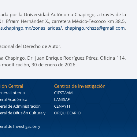
itada por la Universidad Autónoma Chapingo, a través de la
o Dr. Efraím Hernández X., carretera México-Texcoco km 38.5,
tas.chapingo.mx/zonas_aridas/
,
chapingo.rchsza@gmail.com
.
cional del Derecho de Autor.
a Chapingo, Dr. Juan Enrique Rodríguez Pérez, Oficina 114,
a modificación, 30 de enero de 2026.
ión Central
Centros de Investigación
eneral Interna
CIESTAAM
eral Académica
LANISAF
eral de Administración
CENVYTT
eral de Difusión Cultura y
ORQUIDEARIO
eral de Investigación y