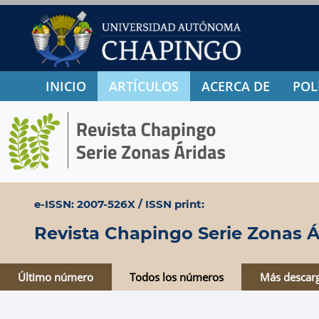
INICIO
ARTÍCULOS
ACERCA DE
POL
e-ISSN: 2007-526X / ISSN print:
Revista Chapingo Serie Zonas Á
Último número
Todos los números
Más descar