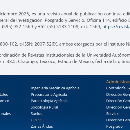
ciembre 2026, es una revista anual de publicación continua ed
neral de Investigación, Posgrado y Servicio. Oficina 114, edifici
2 (595) 952 1569 y +52 (55) 5133 1108, ext. 1569,
https://revis
00-102, e-ISSN: 2007-526X, ambos otorgados por el Instituto Na
ordinación de Revistas Institucionales de la Universidad Autónom
 km 38.5, Chapingo, Texcoco, Estado de México, fecha de la últim
Administrac
Ingeniería Mecánica Agrícola
Contraloría G
tales
Preparatoria Agrícola
Dirección Gen
nómico
Parasitología Agrícola
Dirección Gen
Sociología Rural
Dirección Gen
ionales
Suelos
Servicio
URUSSE
Dirección Gen
Zonas Áridas
Posgrado