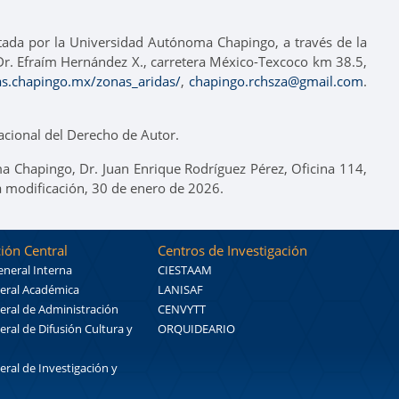
itada por la Universidad Autónoma Chapingo, a través de la
o Dr. Efraím Hernández X., carretera México-Texcoco km 38.5,
tas.chapingo.mx/zonas_aridas/
,
chapingo.rchsza@gmail.com
.
cional del Derecho de Autor.
a Chapingo, Dr. Juan Enrique Rodríguez Pérez, Oficina 114,
a modificación, 30 de enero de 2026.
ión Central
Centros de Investigación
eneral Interna
CIESTAAM
eral Académica
LANISAF
eral de Administración
CENVYTT
eral de Difusión Cultura y
ORQUIDEARIO
eral de Investigación y