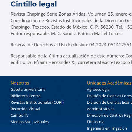
Cintillo legal
Revista Chapingo Serie Zonas Áridas, Volumen 25, enero-di
Coordinación de Revistas Institucionales de la Dirección Ge
Chapingo, Texcoco, Estado de México, C. P. 56230, Tel. +5
Editor responsable: M. C. Sandra Patricia Maciel Torres.
Reserva de Derechos al Uso Exclusivo: 04-2024-0514125518
Responsable de la última actualización de este número: Co
edificio Dr. Efraím Hernández X., carretera México-Texcoco
Nosotros
Unidades Académicas
Gaceta universitaria
Agroecología
Biblioteca Central
División de Ciencias Fores
Revistas Institucionales (CORI)
División de Ciencias Eco
Recorrido Virtual
Administrativas
Campo TV
Dirección de Centros Reg
Medios Audiovisuales
Fitotecnia
Ingeniería en Irrigación