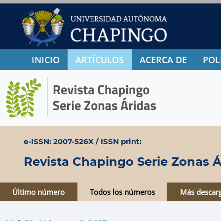
INICIO
ARTÍCULOS
ACERCA DE
POL
e-ISSN: 2007-526X / ISSN print:
Revista Chapingo Serie Zonas Á
Último número
Todos los números
Más descar