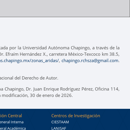
itada por la Universidad Autónoma Chapingo, a través de la
o Dr. Efraím Hernández X., carretera México-Texcoco km 38.5,
tas.chapingo.mx/zonas_aridas/
,
chapingo.rchsza@gmail.com
.
cional del Derecho de Autor.
a Chapingo, Dr. Juan Enrique Rodríguez Pérez, Oficina 114,
a modificación, 30 de enero de 2026.
ión Central
Centros de Investigación
eneral Interna
CIESTAAM
eral Académica
LANISAF