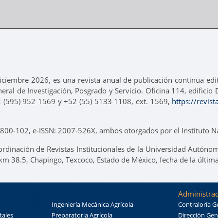
ciembre 2026, es una revista anual de publicación continua ed
neral de Investigación, Posgrado y Servicio. Oficina 114, edifici
2 (595) 952 1569 y +52 (55) 5133 1108, ext. 1569,
https://revis
00-102, e-ISSN: 2007-526X, ambos otorgados por el Instituto Na
ordinación de Revistas Institucionales de la Universidad Autónom
 km 38.5, Chapingo, Texcoco, Estado de México, fecha de la últim
Administrac
Ingeniería Mecánica Agrícola
Contraloría G
tales
Preparatoria Agrícola
Dirección Gen