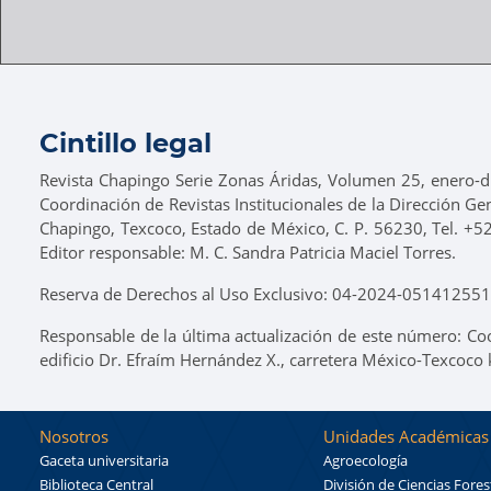
Cintillo legal
Revista Chapingo Serie Zonas Áridas, Volumen 25, enero-di
Coordinación de Revistas Institucionales de la Dirección Ge
Chapingo, Texcoco, Estado de México, C. P. 56230, Tel. +5
Editor responsable: M. C. Sandra Patricia Maciel Torres.
Reserva de Derechos al Uso Exclusivo: 04-2024-0514125518
Responsable de la última actualización de este número: Co
edificio Dr. Efraím Hernández X., carretera México-Texcoco
Nosotros
Unidades Académicas
Gaceta universitaria
Agroecología
Biblioteca Central
División de Ciencias Fores