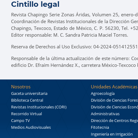
Cintillo legal
Revista Chapingo Serie Zonas Áridas, Volumen 25, enero-di
Coordinación de Revistas Institucionales de la Dirección Ge
Chapingo, Texcoco, Estado de México, C. P. 56230, Tel. +5
Editor responsable: M. C. Sandra Patricia Maciel Torres.
Reserva de Derechos al Uso Exclusivo: 04-2024-0514125518
Responsable de la última actualización de este número: Co
edificio Dr. Efraím Hernández X., carretera México-Texcoco
Nosotros
Unidades Académicas
Gaceta universitaria
Agroecología
Biblioteca Central
División de Ciencias Fores
Revistas Institucionales (CORI)
División de Ciencias Eco
Recorrido Virtual
Administrativas
Campo TV
Dirección de Centros Reg
Medios Audiovisuales
Fitotecnia
Ingeniería en Irrigación