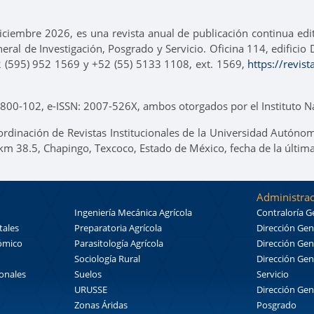
ciembre 2026, es una revista anual de publicación continua ed
neral de Investigación, Posgrado y Servicio. Oficina 114, edifici
2 (595) 952 1569 y +52 (55) 5133 1108, ext. 1569,
https://revis
00-102, e-ISSN: 2007-526X, ambos otorgados por el Instituto Na
ordinación de Revistas Institucionales de la Universidad Autónom
 km 38.5, Chapingo, Texcoco, Estado de México, fecha de la últim
Administrac
Ingeniería Mecánica Agrícola
Contraloría G
tales
Preparatoria Agrícola
Dirección Gen
nómico
Parasitología Agrícola
Dirección Gen
Sociología Rural
Dirección Gen
ionales
Suelos
Servicio
URUSSE
Dirección Gen
Zonas Áridas
Posgrado