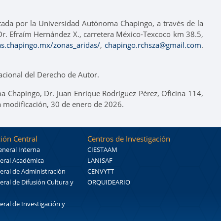
itada por la Universidad Autónoma Chapingo, a través de la
o Dr. Efraím Hernández X., carretera México-Texcoco km 38.5,
tas.chapingo.mx/zonas_aridas/
,
chapingo.rchsza@gmail.com
.
cional del Derecho de Autor.
a Chapingo, Dr. Juan Enrique Rodríguez Pérez, Oficina 114,
a modificación, 30 de enero de 2026.
ión Central
Centros de Investigación
eneral Interna
CIESTAAM
eral Académica
LANISAF
eral de Administración
CENVYTT
eral de Difusión Cultura y
ORQUIDEARIO
eral de Investigación y