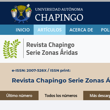
INICIO
ARTÍCULOS
ACERCA DE
POL
e-ISSN: 2007-526X / ISSN print:
Revista Chapingo Serie Zonas Á
Último número
Todos los números
Más descar