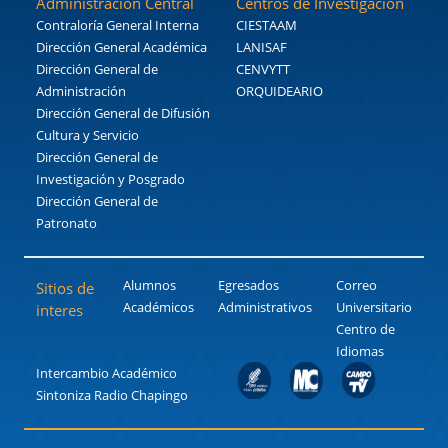
Administración Central
Centros de Investigación
Contraloría General Interna
CIESTAAM
Dirección General Académica
LANISAF
Dirección General de
CENVYTT
Administración
ORQUIDEARIO
Dirección General de Difusión
Cultura y Servicio
Dirección General de
Investigación y Posgrado
Dirección General de
Patronato
Alumnos
Egresados
Correo
Sitios de
Académicos
Administrativos
Universitario
interes
Centro de
Idiomas
Intercambio Académico
Sintoniza Radio Chapingo