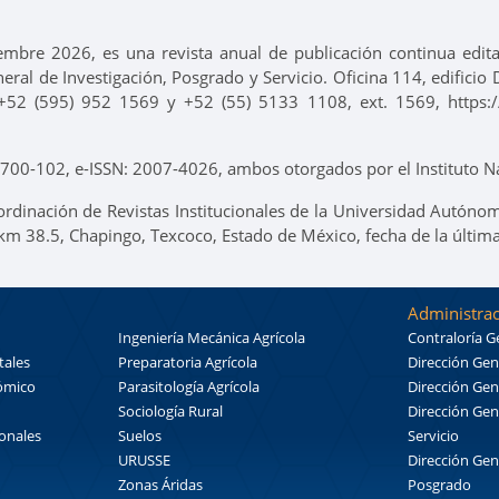
iembre 2026, es una revista anual de publicación continua edi
neral de Investigación, Posgrado y Servicio. Oficina 114, edifici
+52 (595) 952 1569 y +52 (55) 5133 1108, ext. 1569, https://
00-102, e-ISSN: 2007-4026, ambos otorgados por el Instituto Na
ordinación de Revistas Institucionales de la Universidad Autónom
 km 38.5, Chapingo, Texcoco, Estado de México, fecha de la últim
Administrac
Ingeniería Mecánica Agrícola
Contraloría G
tales
Preparatoria Agrícola
Dirección Gen
nómico
Parasitología Agrícola
Dirección Gen
Sociología Rural
Dirección Gen
ionales
Suelos
Servicio
URUSSE
Dirección Gen
Zonas Áridas
Posgrado