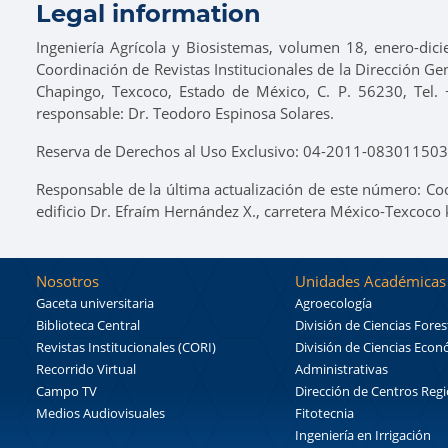
Legal information
Ingeniería Agrícola y Biosistemas, volumen 18, enero-dic
Coordinación de Revistas Institucionales de la Dirección Ge
Chapingo, Texcoco, Estado de México, C. P. 56230, Tel. 
responsable: Dr. Teodoro Espinosa Solares.
Reserva de Derechos al Uso Exclusivo: 04-2011-0830115037
Responsable de la última actualización de este número: Co
edificio Dr. Efraím Hernández X., carretera México-Texcoco
Nosotros
Unidades Académicas
Gaceta universitaria
Agroecología
Biblioteca Central
División de Ciencias Fores
Revistas Institucionales (CORI)
División de Ciencias Eco
Recorrido Virtual
Administrativas
Campo TV
Dirección de Centros Reg
Medios Audiovisuales
Fitotecnia
Ingeniería en Irrigación