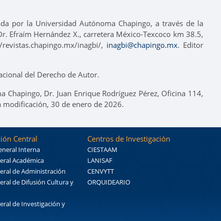
tada por la Universidad Autónoma Chapingo, a través de la
o Dr. Efraím Hernández X., carretera México-Texcoco km 38.5,
revistas.chapingo.mx/inagbi/,
inagbi@chapingo.mx
. Editor
cional del Derecho de Autor.
a Chapingo, Dr. Juan Enrique Rodríguez Pérez, Oficina 114,
a modificación, 30 de enero de 2026.
ión Central
Centros de Investigación
eneral Interna
CIESTAAM
eral Académica
LANISAF
eral de Administración
CENVYTT
eral de Difusión Cultura y
ORQUIDEARIO
eral de Investigación y