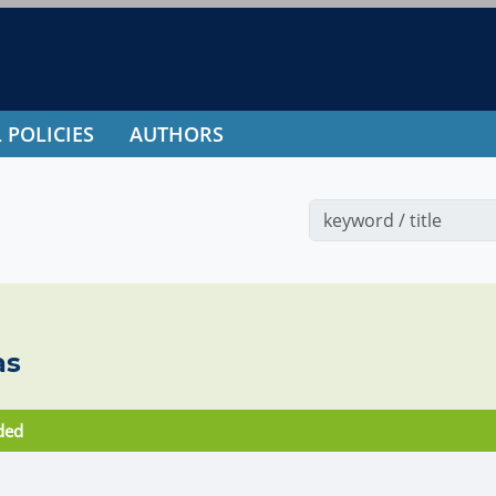
 POLICIES
AUTHORS
as
ded