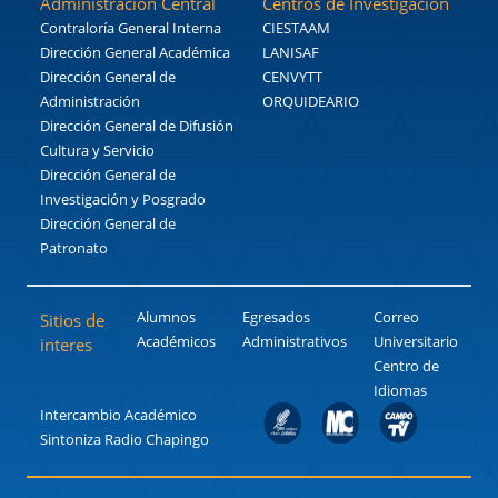
Administración Central
Centros de Investigación
Contraloría General Interna
CIESTAAM
Dirección General Académica
LANISAF
Dirección General de
CENVYTT
Administración
ORQUIDEARIO
Dirección General de Difusión
Cultura y Servicio
Dirección General de
Investigación y Posgrado
Dirección General de
Patronato
Alumnos
Egresados
Correo
Sitios de
Académicos
Administrativos
Universitario
interes
Centro de
Idiomas
Intercambio Académico
Sintoniza Radio Chapingo