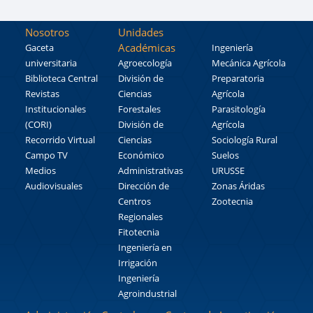
Nosotros
Unidades
Académicas
Gaceta
Ingeniería
universitaria
Agroecología
Mecánica Agrícola
Biblioteca Central
División de
Preparatoria
Revistas
Ciencias
Agrícola
Institucionales
Forestales
Parasitología
(CORI)
División de
Agrícola
Recorrido Virtual
Ciencias
Sociología Rural
Campo TV
Económico
Suelos
Medios
Administrativas
URUSSE
Audiovisuales
Dirección de
Zonas Áridas
Centros
Zootecnia
Regionales
Fitotecnia
Ingeniería en
Irrigación
Ingeniería
Agroindustrial