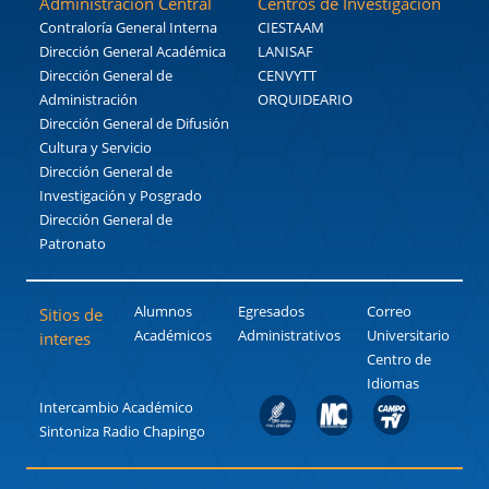
Administración Central
Centros de Investigación
Contraloría General Interna
CIESTAAM
Dirección General Académica
LANISAF
Dirección General de
CENVYTT
Administración
ORQUIDEARIO
Dirección General de Difusión
Cultura y Servicio
Dirección General de
Investigación y Posgrado
Dirección General de
Patronato
Alumnos
Egresados
Correo
Sitios de
Académicos
Administrativos
Universitario
interes
Centro de
Idiomas
Intercambio Académico
Sintoniza Radio Chapingo