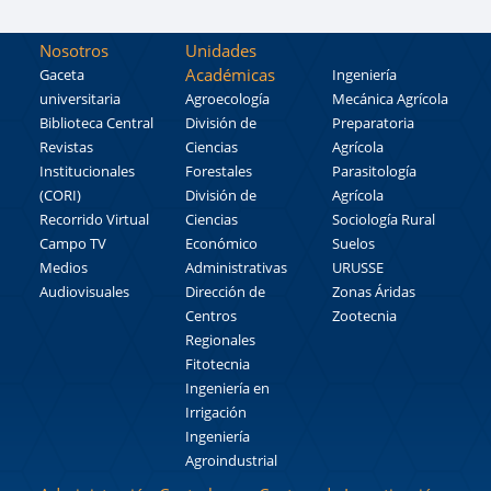
Nosotros
Unidades
Académicas
Gaceta
Ingeniería
universitaria
Agroecología
Mecánica Agrícola
Biblioteca Central
División de
Preparatoria
Revistas
Ciencias
Agrícola
Institucionales
Forestales
Parasitología
(CORI)
División de
Agrícola
Recorrido Virtual
Ciencias
Sociología Rural
Campo TV
Económico
Suelos
Medios
Administrativas
URUSSE
Audiovisuales
Dirección de
Zonas Áridas
Centros
Zootecnia
Regionales
Fitotecnia
Ingeniería en
Irrigación
Ingeniería
Agroindustrial