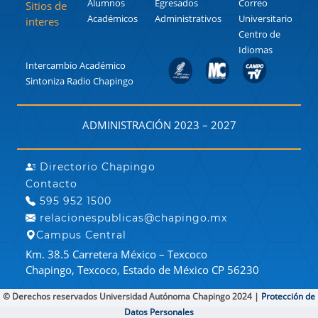
Alumnos
Egresados
Correo
Sitios de
Académicos
Administrativos
Universitario
interes
Centro de
Idiomas
Intercambio Académico
Sintoniza Radio Chapingo
ADMINISTRACIÓN 2023 – 2027
Directorio Chapingo
Contacto
595 952 1500
relacionespublicas@chapingo.mx
Campus Central
Km. 38.5 Carretera México – Texcoco
Chapingo, Texcoco, Estado de México CP 56230
© Derechos reservados Universidad Autónoma Chapingo 2024 |
Protección de
Datos Personales