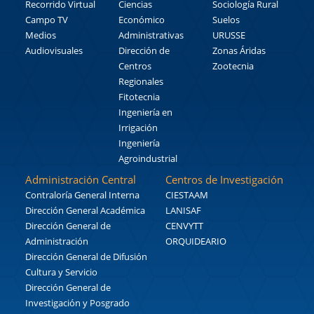
Recorrido Virtual
Ciencias
Sociología Rural
Campo TV
Económico
Suelos
Medios
Administrativas
URUSSE
Audiovisuales
Dirección de
Zonas Áridas
Centros
Zootecnia
Regionales
Fitotecnia
Ingeniería en
Irrigación
Ingeniería
Agroindustrial
Administración Central
Centros de Investigación
Contraloría General Interna
CIESTAAM
Dirección General Académica
LANISAF
Dirección General de
CENVYTT
Administración
ORQUIDEARIO
Dirección General de Difusión
Cultura y Servicio
Dirección General de
Investigación y Posgrado