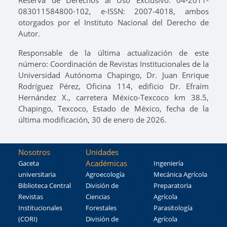
Reserva de Derechos al Uso Exclusivo: 04-2011-
083011584800-102, e-ISSN: 2007-4018, ambos
otorgados por el Instituto Nacional del Derecho de
Autor.
Responsable de la última actualización de este
número: Coordinación de Revistas Institucionales de la
Universidad Autónoma Chapingo, Dr. Juan Enrique
Rodríguez Pérez, Oficina 114, edificio Dr. Efraím
Hernández X., carretera México-Texcoco km 38.5,
Chapingo, Texcoco, Estado de México, fecha de la
última modificación, 30 de enero de 2026.
Nosotros
Unidades
Académicas
Gaceta
Ingeniería
universitaria
Agroecología
Mecánica Agrícola
Biblioteca Central
División de
Preparatoria
Revistas
Ciencias
Agrícola
Institucionales
Forestales
Parasitología
(CORI)
División de
Agrícola