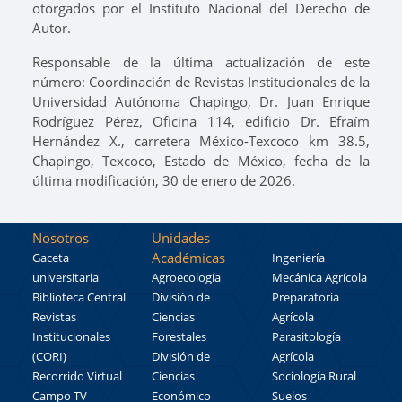
otorgados por el Instituto Nacional del Derecho de
Autor.
Responsable de la última actualización de este
número: Coordinación de Revistas Institucionales de la
Universidad Autónoma Chapingo, Dr. Juan Enrique
Rodríguez Pérez, Oficina 114, edificio Dr. Efraím
Hernández X., carretera México-Texcoco km 38.5,
Chapingo, Texcoco, Estado de México, fecha de la
última modificación, 30 de enero de 2026.
Nosotros
Unidades
Académicas
Gaceta
Ingeniería
universitaria
Agroecología
Mecánica Agrícola
Biblioteca Central
División de
Preparatoria
Revistas
Ciencias
Agrícola
Institucionales
Forestales
Parasitología
(CORI)
División de
Agrícola
Recorrido Virtual
Ciencias
Sociología Rural
Campo TV
Económico
Suelos