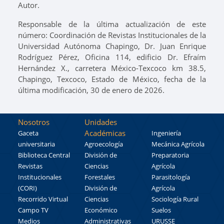
Autor.
Responsable de la última actualización de este
número: Coordinación de Revistas Institucionales de la
Universidad Autónoma Chapingo, Dr. Juan Enrique
Rodríguez Pérez, Oficina 114, edificio Dr. Efraím
Hernández X., carretera México-Texcoco km 38.5,
Chapingo, Texcoco, Estado de México, fecha de la
última modificación, 30 de enero de 2026.
Nosotros
Unidades
Académicas
Gaceta
Ingeniería
universitaria
Agroecología
Mecánica Agrícola
Biblioteca Central
División de
Preparatoria
Revistas
Ciencias
Agrícola
Institucionales
Forestales
Parasitología
(CORI)
División de
Agrícola
Recorrido Virtual
Ciencias
Sociología Rural
Campo TV
Económico
Suelos
Medios
Administrativas
URUSSE