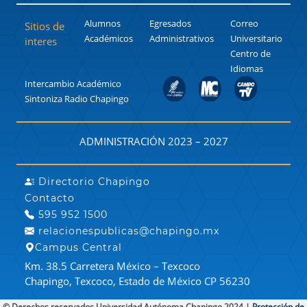
Alumnos
Egresados
Correo
Sitios de
Académicos
Administrativos
Universitario
interes
Centro de
Idiomas
Intercambio Académico
Sintoniza Radio Chapingo
ADMINISTRACIÓN 2023 – 2027
Directorio Chapingo
Contacto
595 952 1500
relacionespublicas@chapingo.mx
Campus Central
Km. 38.5 Carretera México – Texcoco
Chapingo, Texcoco, Estado de México CP 56230
© Derechos reservados Universidad Autónoma Chapingo 2024 |
Protección de