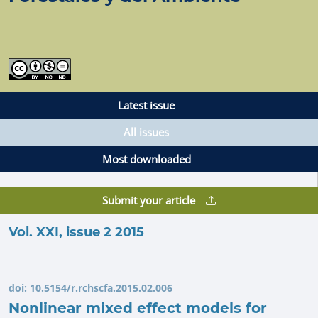
Latest issue
All issues
Most downloaded
Submit your article
Vol. XXI, issue 2 2015
doi:
10.5154/r.rchscfa.2015.02.006
Nonlinear mixed effect models for