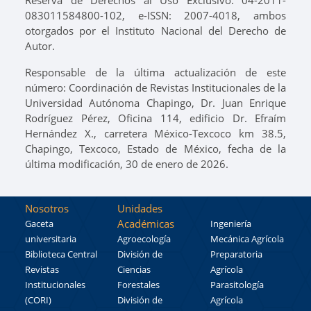
Reserva de Derechos al Uso Exclusivo: 04-2011-
083011584800-102, e-ISSN: 2007-4018, ambos
otorgados por el Instituto Nacional del Derecho de
Autor.
Responsable de la última actualización de este
número: Coordinación de Revistas Institucionales de la
Universidad Autónoma Chapingo, Dr. Juan Enrique
Rodríguez Pérez, Oficina 114, edificio Dr. Efraím
Hernández X., carretera México-Texcoco km 38.5,
Chapingo, Texcoco, Estado de México, fecha de la
última modificación, 30 de enero de 2026.
Nosotros
Unidades
Académicas
Gaceta
Ingeniería
universitaria
Agroecología
Mecánica Agrícola
Biblioteca Central
División de
Preparatoria
Revistas
Ciencias
Agrícola
Institucionales
Forestales
Parasitología
(CORI)
División de
Agrícola