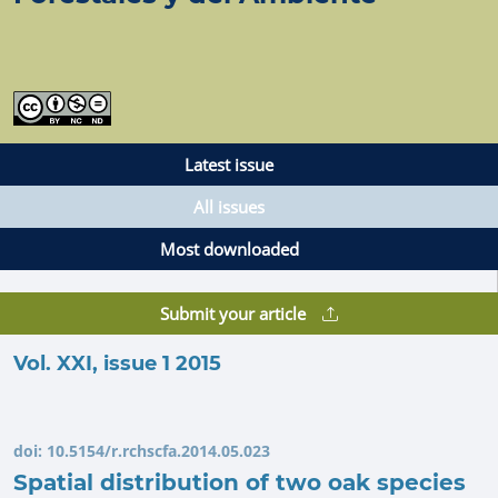
Latest issue
All issues
Most downloaded
Submit your article
Vol. XXI, issue 1 2015
doi:
10.5154/r.rchscfa.2014.05.023
Spatial distribution of two oak species