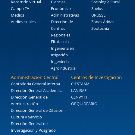
Recorrido Virtual
Ciencias
Sociología Rural
Campo TV
Económico
Suelos
Medios
Administrativas
URUSSE
Audiovisuales
Dirección de
Zonas Áridas
Centros
Zootecnia
Regionales
Fitotecnia
Ingeniería en
Irrigación
Ingeniería
Agroindustrial
Administración Central
Centros de Investigación
Contraloría General Interna
CIESTAAM
Dirección General Académica
LANISAF
Dirección General de
CENVYTT
Administración
ORQUIDEARIO
Dirección General de Difusión
Cultura y Servicio
Dirección General de
Investigación y Posgrado