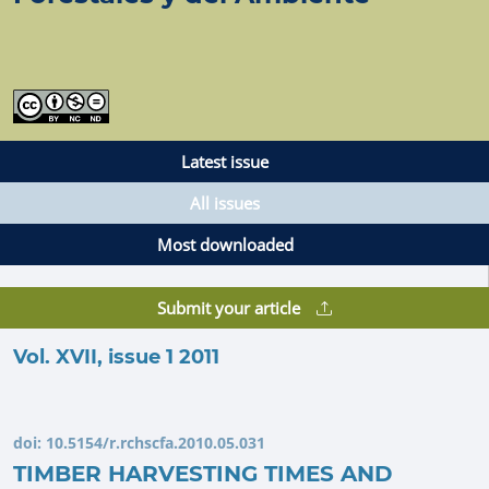
Latest issue
All issues
Most downloaded
Submit your article
Vol. XVII, issue 1 2011
doi:
10.5154/r.rchscfa.2010.05.031
TIMBER HARVESTING TIMES AND