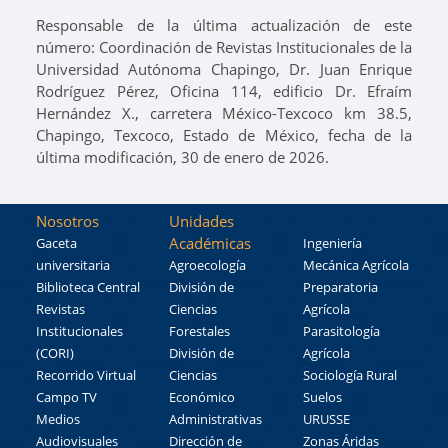
Responsable de la última actualización de este
número: Coordinación de Revistas Institucionales de la
Universidad Autónoma Chapingo, Dr. Juan Enrique
Rodríguez Pérez, Oficina 114, edificio Dr. Efraím
Hernández X., carretera México-Texcoco km 38.5,
Chapingo, Texcoco, Estado de México, fecha de la
última modificación, 30 de enero de 2026.
Nosotros
Unidades
Académicas
Gaceta
Ingeniería
universitaria
Agroecología
Mecánica Agrícola
Biblioteca Central
División de
Preparatoria
Revistas
Ciencias
Agrícola
Institucionales
Forestales
Parasitología
(CORI)
División de
Agrícola
Recorrido Virtual
Ciencias
Sociología Rural
Campo TV
Económico
Suelos
Medios
Administrativas
URUSSE
Audiovisuales
Dirección de
Zonas Áridas